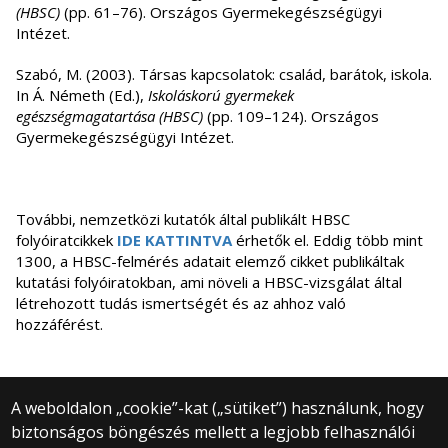
(HBSC)
(pp. 61–76). Országos Gyermekegészségügyi
Intézet.
Szabó, M. (2003). Társas kapcsolatok: család, barátok, iskola.
In Á. Németh (Ed.),
Iskoláskorú gyermekek
egészségmagatartása (HBSC)
(pp. 109–124). Országos
Gyermekegészségügyi Intézet.
További, nemzetközi kutatók által publikált HBSC
folyóiratcikkek
IDE KATTINTVA
érhetők el. Eddig több mint
1300, a HBSC-felmérés adatait elemző cikket publikáltak
kutatási folyóiratokban, ami növeli a HBSC-vizsgálat által
létrehozott tudás ismertségét és az ahhoz való
hozzáférést.
A weboldalon „cookie”-kat („sütiket”) használunk, hogy
biztonságos böngészés mellett a legjobb felhasználói
© 2025 Eötvös Loránd Tudományegyetem