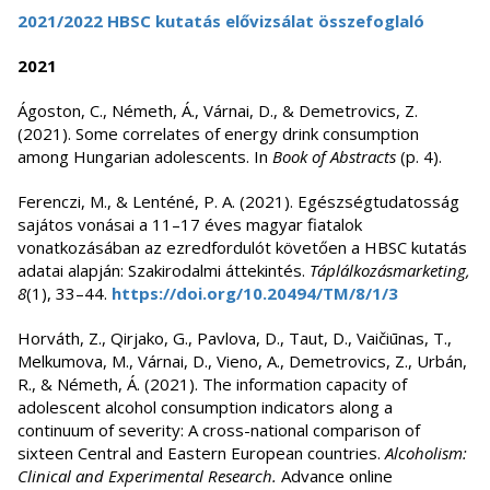
2021/2022 HBSC kutatás elővizsálat összefoglaló
2021
Ágoston, C., Németh, Á., Várnai, D., & Demetrovics, Z.
(2021). Some correlates of energy drink consumption
among Hungarian adolescents. In
Book of Abstracts
(p. 4).
Ferenczi, M., & Lenténé, P. A. (2021). Egészségtudatosság
sajátos vonásai a 11–17 éves magyar fiatalok
vonatkozásában az ezredfordulót követően a HBSC kutatás
adatai alapján: Szakirodalmi áttekintés.
Táplálkozásmarketing,
8
(1), 33–44.
https://doi.org/10.20494/TM/8/1/3
Horváth, Z., Qirjako, G., Pavlova, D., Taut, D., Vaičiūnas, T.,
Melkumova, M., Várnai, D., Vieno, A., Demetrovics, Z., Urbán,
R., & Németh, Á. (2021). The information capacity of
adolescent alcohol consumption indicators along a
continuum of severity: A cross-national comparison of
sixteen Central and Eastern European countries.
Alcoholism:
Clinical and Experimental Research.
Advance online