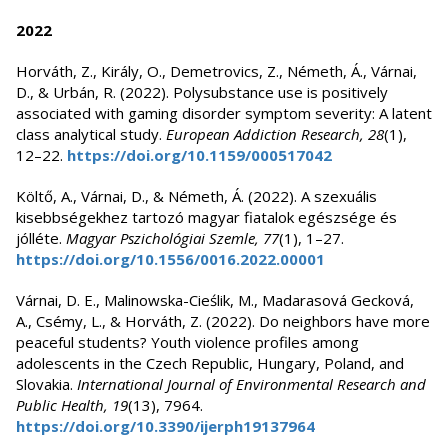
2022
Horváth, Z., Király, O., Demetrovics, Z., Németh, Á., Várnai,
D., & Urbán, R. (2022). Polysubstance use is positively
associated with gaming disorder symptom severity: A latent
class analytical study.
European Addiction Research, 28
(1),
12–22.
https://doi.org/10.1159/000517042
Költő, A., Várnai, D., & Németh, Á. (2022). A szexuális
kisebbségekhez tartozó magyar fiatalok egészsége és
jólléte.
Magyar Pszichológiai Szemle, 77
(1), 1–27.
https://doi.org/10.1556/0016.2022.00001
Várnai, D. E., Malinowska-Cieślik, M., Madarasová Gecková,
A., Csémy, L., & Horváth, Z. (2022). Do neighbors have more
peaceful students? Youth violence profiles among
adolescents in the Czech Republic, Hungary, Poland, and
Slovakia.
International Journal of Environmental Research and
Public Health, 19
(13), 7964.
https://doi.org/10.3390/ijerph19137964