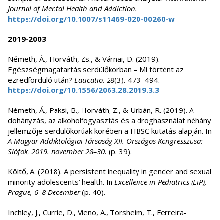
Journal of Mental Health and Addiction.
https://doi.org/10.1007/s11469-020-00260-w
2019-2003
Németh, Á., Horváth, Zs., & Várnai, D. (2019).
Egészségmagatartás serdülőkorban – Mi történt az
ezredforduló után?
Educatio, 28
(3), 473–494.
https://doi.org/10.1556/2063.28.2019.3.3
Németh, Á., Paksi, B., Horváth, Z., & Urbán, R. (2019). A
dohányzás, az alkoholfogyasztás és a droghasználat néhány
jellemzője serdülőkorúak körében a HBSC kutatás alapján. In
A Magyar Addiktológiai Társaság XII. Országos Kongresszusa:
Siófok, 2019. november 28–30.
(p. 39).
Költő, A. (2018). A persistent inequality in gender and sexual
minority adolescents’ health. In
Excellence in Pediatrics (EiP),
Prague, 6–8 December
(p. 40).
Inchley, J., Currie, D., Vieno, A., Torsheim, T., Ferreira-