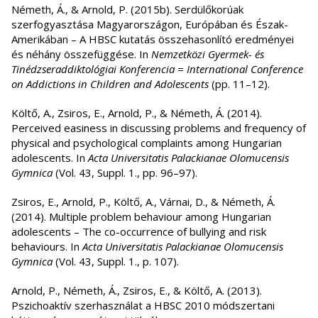
Németh, Á., & Arnold, P. (2015b). Serdülőkorúak
szerfogyasztása Magyarországon, Európában és Észak-
Amerikában – A HBSC kutatás összehasonlító eredményei
és néhány összefüggése. In
Nemzetközi Gyermek- és
Tinédzseraddiktológiai Konferencia = International Conference
on Addictions in Children and Adolescents
(pp. 11–12).
Költő, A., Zsiros, E., Arnold, P., & Németh, Á. (2014).
Perceived easiness in discussing problems and frequency of
physical and psychological complaints among Hungarian
adolescents. In
Acta Universitatis Palackianae Olomucensis
Gymnica
(Vol. 43, Suppl. 1., pp. 96–97).
Zsiros, E., Arnold, P., Költő, A., Várnai, D., & Németh, Á.
(2014). Multiple problem behaviour among Hungarian
adolescents – The co-occurrence of bullying and risk
behaviours. In
Acta Universitatis Palackianae Olomucensis
Gymnica
(Vol. 43, Suppl. 1., p. 107).
Arnold, P., Németh, Á., Zsiros, E., & Költő, A. (2013).
Pszichoaktív szerhasználat a HBSC 2010 módszertani