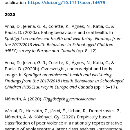
publication.
https://doi.org/10.1111/acer.14679
2020
Anna, D., Jelena, G. R., Colette, K., Ágnes, N., Katia, C., &
Paola, D. (2020a). Eating behaviours and oral health. In
Spotlight on adolescent health and well-being. Findings from
the 2017/2018 Health Behaviour in School-aged Children
(HBSC) survey in Europe and Canada
(pp. 8–12).
Anna, D., Jelena, G. R., Colette, K., Ágnes, N., Katia, C., &
Paola, D. (2020b). Overweight, underweight and body
image. In
Spotlight on adolescent health and well-being.
Findings from the 2017/2018 Health Behaviour in School-aged
Children (HBSC) survey in Europe and Canada
(pp. 15–17).
Németh, Á. (2020).
Függőségek gyermekkorban.
Várnai, D., Horváth, Z., Jármi, É., Urbán, R., Demetrovics, Z.,
Németh, Á., & Kökönyei, Gy. (2020). Empirically based
classification of peer violence in a nationally representative
sample of adolescents: A latent class analysis.
International