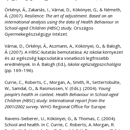
Örkényi, Á., Zakariás, I., Várnai, D., Kökönyei, G., & Németh,
Á. (2007).
Resilience: The art of adjustment. Based on an
international analysis using the data of Health Behaviour in
School-aged Children (HBSC) study.
Országos
Gyermekegészségügyi Intézet.
Várnai, D., Örkényi, Á., Aszmann, A., Kökönyei, G., & Balogh,
Á. (2007). A HBSC-kutatás bemutatása: Az iskolai környezet
és az egészség kapcsolatára vonatkozó legfrissebb
eredmények. In Á. Balogh (Ed.),
Iskolai egészségpszichológia
(pp. 169–196).
Currie, C., Roberts, C., Morgan, A., Smith, R., Settertobulte,
W., Samdal, O., & Rasmussen, V. (Eds.). (2004).
Young
people’s health in context. Health Behaviour in School-aged
Children (HBSC) study: International report from the
2001/2002 survey.
WHO Regional Office for Europe.
Ravens-Sieberer, U., Kökönyei, G., & Thomas, C. (2004).
School and health. In C. Currie, C. Roberts, A. Morgan, R.