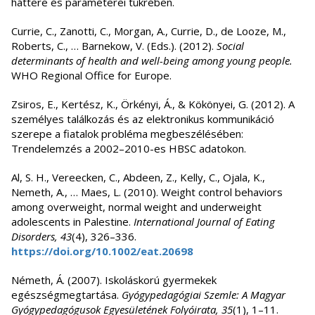
háttere és paraméterei tükrében.
Currie, C., Zanotti, C., Morgan, A., Currie, D., de Looze, M.,
Roberts, C., … Barnekow, V. (Eds.). (2012).
Social
determinants of health and well-being among young people.
WHO Regional Office for Europe.
Zsiros, E., Kertész, K., Örkényi, Á., & Kökönyei, G. (2012). A
személyes találkozás és az elektronikus kommunikáció
szerepe a fiatalok probléma megbeszélésében:
Trendelemzés a 2002–2010-es HBSC adatokon.
Al, S. H., Vereecken, C., Abdeen, Z., Kelly, C., Ojala, K.,
Nemeth, A., … Maes, L. (2010). Weight control behaviors
among overweight, normal weight and underweight
adolescents in Palestine.
International Journal of Eating
Disorders, 43
(4), 326–336.
https://doi.org/10.1002/eat.20698
Németh, Á. (2007). Iskoláskorú gyermekek
egészségmegtartása.
Gyógypedagógiai Szemle: A Magyar
Gyógypedagógusok Egyesületének Folyóirata, 35
(1), 1–11.