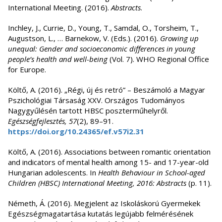
International Meeting. (2016).
Abstracts
.
Inchley, J., Currie, D., Young, T., Samdal, O., Torsheim, T.,
Augustson, L., … Barnekow, V. (Eds.). (2016).
Growing up
unequal: Gender and socioeconomic differences in young
people’s health and well-being
(Vol. 7). WHO Regional Office
for Europe.
Költő, A. (2016). „Régi, új és retró” – Beszámoló a Magyar
Pszichológiai Társaság XXV. Országos Tudományos
Nagygyűlésén tartott HBSC poszterműhelyről.
Egészségfejlesztés, 57
(2), 89–91.
https://doi.org/10.24365/ef.v57i2.31
Költő, A. (2016). Associations between romantic orientation
and indicators of mental health among 15- and 17-year-old
Hungarian adolescents. In
Health Behaviour in School-aged
Children (HBSC) International Meeting, 2016: Abstracts
(p. 11).
Németh, Á. (2016). Megjelent az Iskoláskorú Gyermekek
Egészségmagatartása kutatás legújabb felmérésének