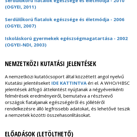
Serdülőkorú fiatalok egészsége és életmódja - 2010
(OGYEI, 2011)
Serdülőkorú fiatalok egészsége és életmódja - 2006
(OGYEI, 2007)
Iskoláskorú gyermekek egészségmagatartása - 2002
(OGYEI-NDI, 2003)
NEMZETKÖZI KUTATÁSI JELENTÉSEK
A nemzetközi kutatócsoport által közzétett angol nyelvű
Kutatási jelentéseket
IDE KATTINTVA
éri el. A WHO/HBSC
jelentések átfogó áttekintést nyújtanak a négyévenkénti
felmérések eredményeiről, bemutatva a résztvevő
országok fiataljainak egészségéről és jóllétéről
rendelkezésre álló legfrissebb adatokat, és lehetővé teszik
a nemzetek közötti összehasonlításokat.
ELŐADÁSOK (LETÖLTHETŐ)