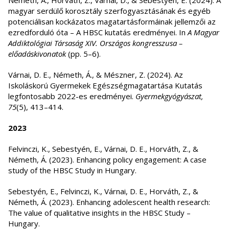
Németh, Á., Horváth, Z., Várnai, D., & Sebestyén, E. (2024). A
magyar serdülő korosztály szerfogyasztásának és egyéb
potenciálisan kockázatos magatartásformáinak jellemzői az
ezredforduló óta – A HBSC kutatás eredményei. In
A Magyar
Addiktológiai Társaság XIV. Országos kongresszusa –
előadáskivonatok
(pp. 5–6).
Várnai, D. E., Németh, Á., & Mészner, Z. (2024). Az
Iskoláskorú Gyermekek Egészségmagatartása Kutatás
legfontosabb 2022-es eredményei.
Gyermekgyógyászat,
75
(5), 413–414.
2023
Felvinczi, K., Sebestyén, E., Várnai, D. E., Horváth, Z., &
Németh, Á. (2023). Enhancing policy engagement: A case
study of the HBSC Study in Hungary.
Sebestyén, E., Felvinczi, K., Várnai, D. E., Horváth, Z., &
Németh, Á. (2023). Enhancing adolescent health research:
The value of qualitative insights in the HBSC Study –
Hungary.