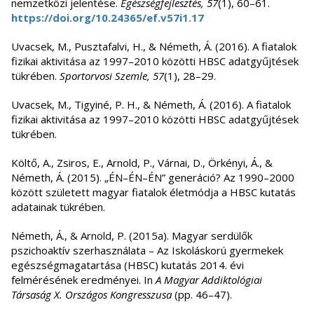
nemzetközi jelentése.
Egészségfejlesztés, 57
(1), 60–61.
https://doi.org/10.24365/ef.v57i1.17
Uvacsek, M., Pusztafalvi, H., & Németh, Á. (2016). A fiatalok
fizikai aktivitása az 1997–2010 közötti HBSC adatgyűjtések
tükrében.
Sportorvosi Szemle, 57
(1), 28–29.
Uvacsek, M., Tigyiné, P. H., & Németh, Á. (2016). A fiatalok
fizikai aktivitása az 1997–2010 közötti HBSC adatgyűjtések
tükrében.
Költő, A., Zsiros, E., Arnold, P., Várnai, D., Örkényi, Á., &
Németh, Á. (2015). „ÉN–ÉN–ÉN” generáció? Az 1990–2000
között született magyar fiatalok életmódja a HBSC kutatás
adatainak tükrében.
Németh, Á., & Arnold, P. (2015a). Magyar serdülők
pszichoaktív szerhasználata – Az Iskoláskorú gyermekek
egészségmagatartása (HBSC) kutatás 2014. évi
felmérésének eredményei. In
A Magyar Addiktológiai
Társaság X. Országos Kongresszusa
(pp. 46–47).