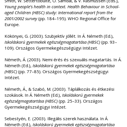
Smith, W. Settertobulte, O. Samdal, & V. Rasmussen (Eds.),
Young people’s health in context. Health Behaviour in School-
aged Children (HBSC) study: International report from the
2001/2002 survey
(pp. 184–195). WHO Regional Office for
Europe.
Kökönyei, G. (2003). Szubjektív jóllét. In Á. Németh (Ed.),
Iskoláskorú gyermekek egészségmagatartása (HBSC)
(pp. 93–
109). Országos Gyermekegészségügyi Intézet.
Németh, Á. (2003). Nemi érés és szexuális magatartás. In Á.
Németh (Ed.),
Iskoláskorú gyermekek egészségmagatartása
(HBSC)
(pp. 77–85). Országos Gyermekegészségügyi
Intézet.
Németh, Á., & Szabó, M. (2003). Táplálkozás és étkezési
szokások. In Á. Németh (Ed.),
Iskoláskorú gyermekek
egészségmagatartása (HBSC)
(pp. 25–33). Országos
Gyermekegészségügyi Intézet.
Sebestyén, E. (2003). Illegális szerek használata. In Á.
Németh (Ed.),
Iskoláskorú gyermekek egészségmagatartása