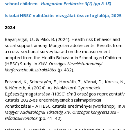
school children.
Hungarian Pediatrics 3(1) (pp 8-15)
Iskolai HBSC validációs vizsgálat összefoglalója, 2025
2024
Bayarjargal, U., & Pikó, B. (2024). Health risk behavior and
social support among Mongolian adolescents: Results from
a cross-sectional survey based on the measurement
adopted from the Health Behavior in School-aged Children
(HBSC) Study. In
XXIV. Országos Neveléstudományi
Konferencia: Absztraktkötet
(p. 482).
Felvinczi, K., Sebestyén, E., Horváth, Z., Várnai, D., Kocsis, N.,
& Németh, Á. (2024). Az Iskoláskorú Gyermekek
Egészségmagatartása (HBSC) című országos reprezentatív
kutatás 2022-es eredményeinek szakmapolitikai
vonatkozásai – A HBSC kutatás eredményei (workshop). In
A
Magyar Addiktológiai Társaság XIV. Országos kongresszusa –
előadáskivonatok
(pp. 41–42).