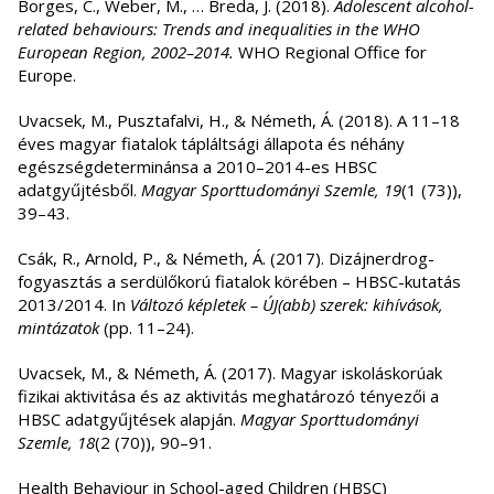
Borges, C., Weber, M., … Breda, J. (2018).
Adolescent alcohol-
related behaviours: Trends and inequalities in the WHO
European Region, 2002–2014.
WHO Regional Office for
Europe.
Uvacsek, M., Pusztafalvi, H., & Németh, Á. (2018). A 11–18
éves magyar fiatalok tápláltsági állapota és néhány
egészségdeterminánsa a 2010–2014-es HBSC
adatgyűjtésből.
Magyar Sporttudományi Szemle, 19
(1 (73)),
39–43.
Csák, R., Arnold, P., & Németh, Á. (2017). Dizájnerdrog-
fogyasztás a serdülőkorú fiatalok körében – HBSC-kutatás
2013/2014. In
Változó képletek – ÚJ(abb) szerek: kihívások,
mintázatok
(pp. 11–24).
Uvacsek, M., & Németh, Á. (2017). Magyar iskoláskorúak
fizikai aktivitása és az aktivitás meghatározó tényezői a
HBSC adatgyűjtések alapján.
Magyar Sporttudományi
Szemle, 18
(2 (70)), 90–91.
Health Behaviour in School-aged Children (HBSC)