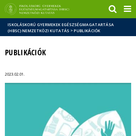
Események
ELTE a
Hírek
sajtóban
ISKOLÁSKORÚ GYERMEKEK EGÉSZSÉGMAGATARTÁSA
>
(HBSC) NEMZETKÖZI KUTATÁS
PUBLIKÁCIÓK
PUBLIKÁCIÓK
2023.02.01.