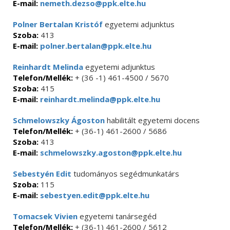
E-mail:
nemeth.dezso@ppk.elte.hu
Polner Bertalan Kristóf
egyetemi adjunktus
Szoba:
413
E-mail:
polner.bertalan@ppk.elte.hu
Reinhardt Melinda
egyetemi adjunktus
Telefon/Mellék:
+ (36 -1) 461-4500 / 5670
Szoba:
415
E-mail:
reinhardt.melinda@ppk.elte.hu
Schmelowszky Ágoston
habilitált egyetemi docens
Telefon/Mellék:
+ (36-1) 461-2600 / 5686
Szoba:
413
E-mail:
schmelowszky.agoston@ppk.elte.hu
Sebestyén Edit
tudományos segédmunkatárs
Szoba:
115
E-mail:
sebestyen.edit@ppk.elte.hu
Tomacsek Vivien
egyetemi tanársegéd
Telefon/Mellék:
+ (36-1) 461-2600 / 5612