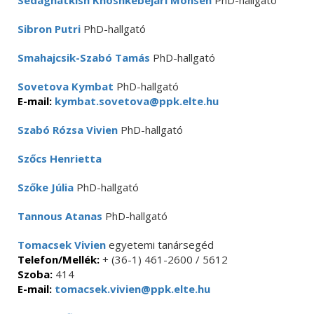
Sedaghatkish Khoshkebejari Mohsen
PhD-hallgató
Sibron Putri
PhD-hallgató
Smahajcsik-Szabó Tamás
PhD-hallgató
Sovetova Kymbat
PhD-hallgató
E-mail:
kymbat.sovetova@ppk.elte.hu
Szabó Rózsa Vivien
PhD-hallgató
Szőcs Henrietta
Szőke Júlia
PhD-hallgató
Tannous Atanas
PhD-hallgató
Tomacsek Vivien
egyetemi tanársegéd
Telefon/Mellék:
+ (36-1) 461-2600 / 5612
Szoba:
414
E-mail:
tomacsek.vivien@ppk.elte.hu