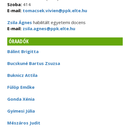
Szoba:
414
E-mail:
tomacsek.vivien@ppk.elte.hu
Zsila Ágnes
habilitált egyetemi docens
E-mail:
zsila.agnes@ppk.elte.hu
ÓRAADÓK
Bálint Brigitta
Bucskuné Bartus Zsuzsa
Buknicz Attila
Fülöp Emőke
Gonda Xénia
Gyimesi Júlia
Mészáros Judit