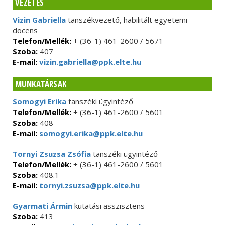
VEZETÉS
Vizin Gabriella
tanszékvezető, habilitált egyetemi
docens
Telefon/Mellék:
+ (36-1) 461-2600 / 5671
Szoba:
407
E-mail:
vizin.gabriella@ppk.elte.hu
MUNKATÁRSAK
Somogyi Erika
tanszéki ügyintéző
Telefon/Mellék:
+ (36-1) 461-2600 / 5601
Szoba:
408
E-mail:
somogyi.erika@ppk.elte.hu
Tornyi Zsuzsa Zsófia
tanszéki ügyintéző
Telefon/Mellék:
+ (36-1) 461-2600 / 5601
Szoba:
408.1
E-mail:
tornyi.zsuzsa@ppk.elte.hu
Gyarmati Ármin
kutatási asszisztens
Szoba:
413