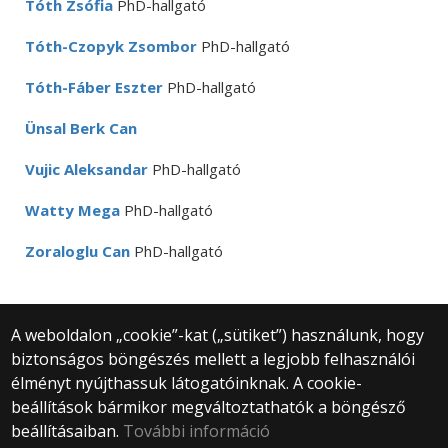
Tóth Zsófia
PhD-hallgató
Tóth-Czopyk Zsombor
PhD-hallgató
Tóth-Fáber Eszter
PhD-hallgató
Ünsal Berk Can
Vujic Aleksandar
PhD-hallgató
Watty Mega
PhD-hallgató
Zoraloglu Can
PhD-hallgató
A weboldalon „cookie”-kat („sütiket”) használunk, hogy
biztonságos böngészés mellett a legjobb felhasználói
© 2025 Eötvös Loránd Tudományegyetem
élményt nyújthassuk látogatóinknak. A cookie-
Minden jog fenntartva.
beállítások bármikor megváltoztathatók a böngésző
1053 Budapest, Egyetem tér 1–3.
Központi telefonszám: +36 1 411 6500
beállításaiban.
További információ