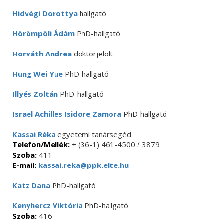
Hidvégi Dorottya
hallgató
Hörömpöli Ádám
PhD-hallgató
Horváth Andrea
doktorjelölt
Hung Wei Yue
PhD-hallgató
Illyés Zoltán
PhD-hallgató
Israel Achilles Isidore Zamora
PhD-hallgató
Kassai Réka
egyetemi tanársegéd
Telefon/Mellék:
+ (36-1) 461-4500 / 3879
Szoba:
411
E-mail:
kassai.reka@ppk.elte.hu
Katz Dana
PhD-hallgató
Kenyhercz Viktória
PhD-hallgató
Szoba:
416