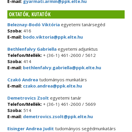
E-mail:
gyarmati.armin@ppk.elte.hu
OKTATÓK, KUTATÓK
Beleznay-Bodó Viktória
egyetemi tanársegéd
Szoba:
416
E-mail:
bodo.viktoria@ppk.elte.hu
Bethlenfalvy Gabriella
egyetemi adjunktus
Telefon/Mellék:
+ (36-1) 461-2600 / 5612
Szoba:
414
E-mail:
bethlenfalvy.gabriella@ppk.elte.hu
Czakó Andrea
tudományos munkatárs
E-mail:
czako.andrea@ppk.elte.hu
Demetrovics Zsolt
egyetemi tanár
Telefon/Mellék:
+ (36-1) 461-2600 / 5669
Szoba:
514
E-mail:
demetrovics.zsolt@ppk.elte.hu
Eisinger Andrea Judit
tudományos segédmunkatárs