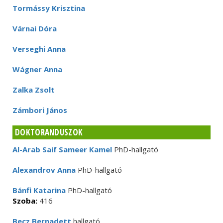
Tormássy Krisztina
Várnai Dóra
Verseghi Anna
Wágner Anna
Zalka Zsolt
Zámbori János
DOKTORANDUSZOK
Al-Arab Saif Sameer Kamel
PhD-hallgató
Alexandrov Anna
PhD-hallgató
Bánfi Katarina
PhD-hallgató
Szoba:
416
Becz Bernadett
hallgató