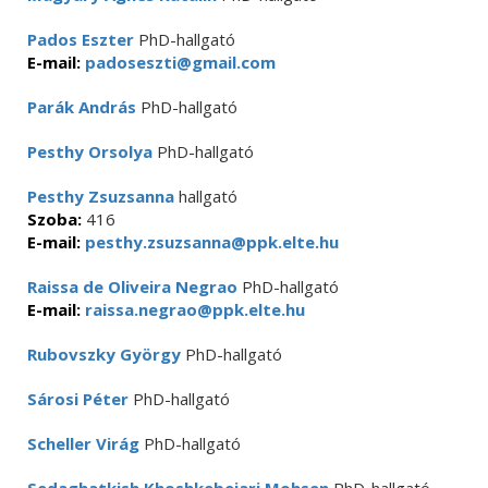
Pados Eszter
PhD-hallgató
E-mail:
padoseszti@gmail.com
Parák András
PhD-hallgató
Pesthy Orsolya
PhD-hallgató
Pesthy Zsuzsanna
hallgató
Szoba:
416
E-mail:
pesthy.zsuzsanna@ppk.elte.hu
Raissa de Oliveira Negrao
PhD-hallgató
E-mail:
raissa.negrao@ppk.elte.hu
Rubovszky György
PhD-hallgató
Sárosi Péter
PhD-hallgató
Scheller Virág
PhD-hallgató