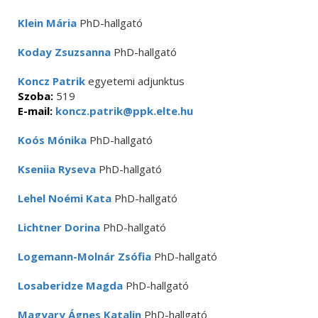
Klein Mária
PhD-hallgató
Koday Zsuzsanna
PhD-hallgató
Koncz Patrik
egyetemi adjunktus
Szoba:
519
E-mail:
koncz.patrik@ppk.elte.hu
Koós Mónika
PhD-hallgató
Kseniia Ryseva
PhD-hallgató
Lehel Noémi Kata
PhD-hallgató
Lichtner Dorina
PhD-hallgató
Logemann-Molnár Zsófia
PhD-hallgató
Losaberidze Magda
PhD-hallgató
Magyary Ágnes Katalin
PhD-hallgató