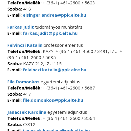
Telefon/Mellék:
+ (36-1) 461-2600 / 5623
Szoba:
418
E-mail:
eisinger.andrea@ppk.elte.hu
Farkas Judit
tudományos munkatárs
E-mail:
farkas.judit@ppk.elte.hu
Felvinczi Katalin
professor emeritus
Telefon/Mellék:
KAZY: + (36-1) 461-4500 / 3491, IZU: +
(36-1) 461-2600 / 5635
Szoba:
KAZY 212, IZU 115
E-mail:
felvinczi.katalin@ppk.elte.hu
File Domonkos
egyetemi adjunktus
Telefon/Mellék:
+ (36-1) 461-2600 / 5687
Szoba:
417
E-mail:
file.domonkos@ppk.elte.hu
Janacsek Karolina
egyetemi adjunktus
Telefon/Mellék:
+ (36-1) 461-2600 / 3564
Szoba:
C/312
E-mail:
janacsek.karolina@ppk.elte.hu