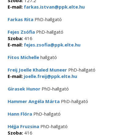
Szoba:
127.2
E-mail:
farkas.istvan@ppk.elte.hu
Farkas Rita
PhD-hallgató
Fejes Zsófia
PhD-hallgató
Szoba:
416
E-mail:
fejes.zsofia@ppk.elte.hu
Fitos Michelle
hallgató
Freij Joelle Khaled Muneer
PhD-hallgató
E-mail:
joelle.freij@ppk.elte.hu
Girasek Hunor
PhD-hallgató
Hammer Angéla Márta
PhD-hallgató
Hann Flóra
PhD-hallgató
Héjja Fruzsina
PhD-hallgató
Szoba:
416