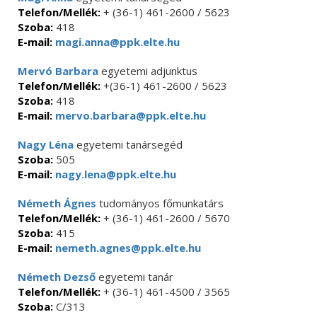
Telefon/Mellék:
+ (36-1) 461-2600 / 5623
Szoba:
418
E-mail:
magi.anna@ppk.elte.hu
Mervó Barbara
egyetemi adjunktus
Telefon/Mellék:
+(36-1) 461-2600 / 5623
Szoba:
418
E-mail:
mervo.barbara@ppk.elte.hu
Nagy Léna
egyetemi tanársegéd
Szoba:
505
E-mail:
nagy.lena@ppk.elte.hu
Németh Ágnes
tudományos főmunkatárs
Telefon/Mellék:
+ (36-1) 461-2600 / 5670
Szoba:
415
E-mail:
nemeth.agnes@ppk.elte.hu
Németh Dezső
egyetemi tanár
Telefon/Mellék:
+ (36-1) 461-4500 / 3565
Szoba:
C/313