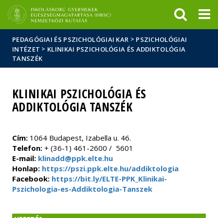
Események
ELTE a
Hírek
sajtóban
>
PEDAGÓGIAI ÉS PSZICHOLÓGIAI KAR
PSZICHOLÓGIAI
>
INTÉZET
KLINIKAI PSZICHOLÓGIA ÉS ADDIKTOLÓGIA
TANSZÉK
KLINIKAI PSZICHOLÓGIA ÉS
ADDIKTOLÓGIA TANSZÉK
Cím:
1064 Budapest, Izabella u. 46.
Telefon:
+ (36-1) 461-2600 / 5601
E-mail:
klinadd@ppk.elte.hu
Honlap:
https://pszi.ppk.elte.hu/addiktologia
Facebook:
https://bit.ly/ELTE-PPK_Klinikai-
Pszichologia-es-Addiktologia-Tanszek