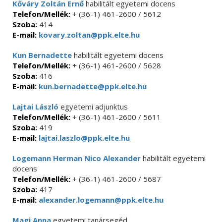
Kőváry Zoltán Ernő
habilitált egyetemi docens
Telefon/Mellék:
+ (36-1) 461-2600 / 5612
Szoba:
414
E-mail:
kovary.zoltan@ppk.elte.hu
Kun Bernadette
habilitált egyetemi docens
Telefon/Mellék:
+ (36-1) 461-2600 / 5628
Szoba:
416
E-mail:
kun.bernadette@ppk.elte.hu
Lajtai László
egyetemi adjunktus
Telefon/Mellék:
+ (36-1) 461-2600 / 5611
Szoba:
419
E-mail:
lajtai.laszlo@ppk.elte.hu
Logemann Herman Nico Alexander
habilitált egyetemi
docens
Telefon/Mellék:
+ (36-1) 461-2600 / 5687
Szoba:
417
E-mail:
alexander.logemann@ppk.elte.hu
Magi Anna
egyetemi tanársegéd